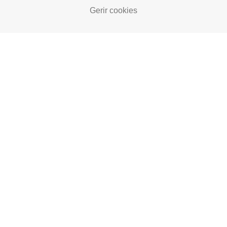
Gerir cookies
Não foram encontrados produtos.
Voltar ao Catálogo