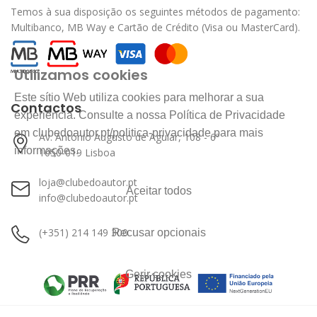
Temos à sua disposição os seguintes métodos de pagamento:
Multibanco, MB Way e Cartão de Crédito (Visa ou MasterCard).
Utilizamos cookies
Este sítio Web utiliza cookies para melhorar a sua
Contactos
experiência. Consulte a nossa Política de Privacidade
em clubedoautor.pt/politica-privacidade para mais
Av. António Augusto de Aguiar, 108 - 6º
informações.
1050-019 Lisboa
loja@clubedoautor.pt
Aceitar todos
info@clubedoautor.pt
(+351) 214 149 300
Recusar opcionais
Gerir cookies