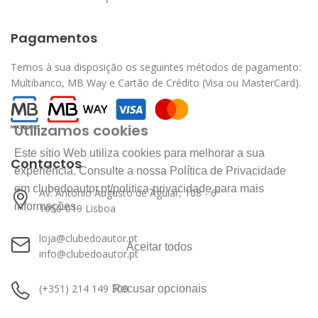
Pagamentos
Temos à sua disposição os seguintes métodos de pagamento:
Multibanco, MB Way e Cartão de Crédito (Visa ou MasterCard).
Utilizamos cookies
Este sítio Web utiliza cookies para melhorar a sua
Contactos
experiência. Consulte a nossa Política de Privacidade
em clubedoautor.pt/politica-privacidade para mais
Av. António Augusto de Aguiar, 108 - 6º
informações.
1050-019 Lisboa
loja@clubedoautor.pt
Aceitar todos
info@clubedoautor.pt
(+351) 214 149 300
Recusar opcionais