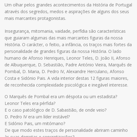
Um olhar pelos grandes acontecimentos da História de Portugal
através dos segredos, medos e aspirações de alguns dos seus
mais marcantes protagonistas.
Insegurança, mitomania, vaidade, perfídia são características
que guiaram algumas das mais marcantes figuras da nossa
História. O carácter, o feitio, a infância, os traços mais fortes da
personalidade de grandes figuras da nossa História. O lado
humano de Afonso Henriques, Leonor Teles, D. João II, Afonso
de Albuquerque, D. Sebastião, Padre António Vieira, Marquês de
Pombal, D. Maria, D. Pedro IV, Alexandre Herculano, Afonso
Costa e Sidónio Pais. A vida interior destas 12 figuras maiores,
de reconhecida complexidade psicológica e inegável interesse.
O Marquês de Pombal era um déspota ou um estadista?
Leonor Teles era pérfida?
E o caso patológico de D. Sabastião, de onde veio?
D. Pedro IV era um líder instável?
E Sidónio Pais, um mitómano?
De que modo estes traços de personalidade abriram caminho
às suas derrotas e concretizações?