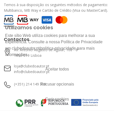
Temos à sua disposição os seguintes métodos de pagamento:
Multibanco, MB Way e Cartão de Crédito (Visa ou MasterCard).
Utilizamos cookies
Este sítio Web utiliza cookies para melhorar a sua
Contactos
experiência. Consulte a nossa Política de Privacidade
em clubedoautor.pt/politica-privacidade para mais
Av. António Augusto de Aguiar, 108 - 6º
informações.
1050-019 Lisboa
loja@clubedoautor.pt
Aceitar todos
info@clubedoautor.pt
(+351) 214 149 300
Recusar opcionais
Gerir cookies