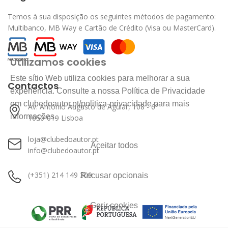
Temos à sua disposição os seguintes métodos de pagamento:
Multibanco, MB Way e Cartão de Crédito (Visa ou MasterCard).
Utilizamos cookies
Este sítio Web utiliza cookies para melhorar a sua
Contactos
experiência. Consulte a nossa Política de Privacidade
em clubedoautor.pt/politica-privacidade para mais
Av. António Augusto de Aguiar, 108 - 6º
informações.
1050-019 Lisboa
loja@clubedoautor.pt
Aceitar todos
info@clubedoautor.pt
(+351) 214 149 300
Recusar opcionais
Gerir cookies